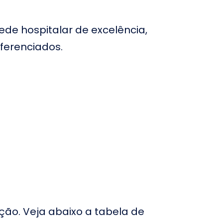
ospital Belo Horizonte
m BH/MG
de hospitalar de excelência,
ospital Samel em
anaus
ferenciados.
ospital Lifecenter em
elo Horizonte
ociedade Portuguesa
eneficente do
mazonas
ospital São Luiz de
uarulhos
ção. Veja abaixo a tabela de