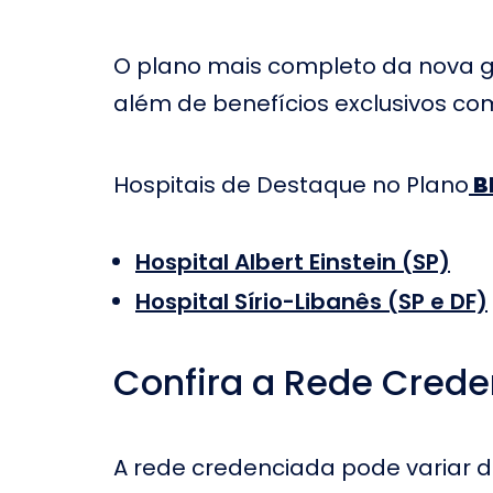
Hospital Luxemburgo em
Hospital V
Belo Horizonte
Belo Horiz
O plano mais completo da nova 
Hospital Evangélico em
Hospital A
Belo Horizonte
Belo Horiz
além de benefícios exclusivos co
Hospital de
Hospital Belvedere em
Marinho e
Belo Horizonte
Horizonte
Hospitais de Destaque no Plano
B
Hospital Infantil Padre
Hospital 
Anchieta em Belo
no Rio de 
Horizonte
Hospital Albert Einstein (SP)
Hospital Socor em Belo
Hospital 
Hospital Sírio-Libanês (SP e DF)
Horizonte
Horizonte
Hospital S
Hospital Vitoria Barra
Barra no R
Confira a Rede Crede
A rede credenciada pode variar d