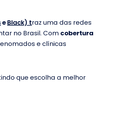
rmãs Hospitaleiras
ospital Sagrada Família
s
e
Black)
t
raz uma das redes
tar no Brasil. Com
cobertura
ospital Presidente
 renomados e clínicas
ospital San Gennaro
ospital Cema
tindo que escolha a melhor
ospital e Maternidade
anta Izildinha
ospital e Maternidade
otreCare ABC
ospital de Base em São
osé do Rio Preto
ospital Materno Infantil