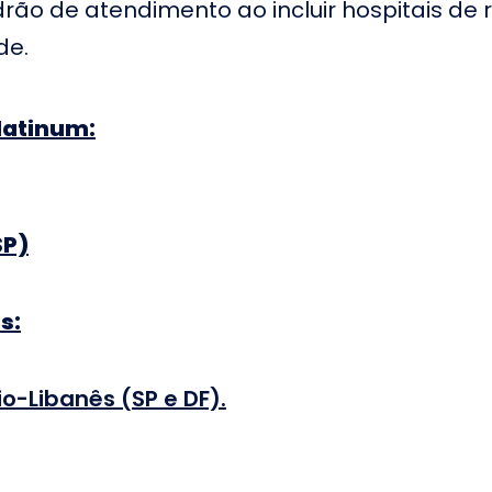
rão de atendimento ao incluir hospitais de
H
 Maternidade
Hospital Certa
de.
S
J
andeira
eonor Mendes
Hospital São Francisco
S
latinum:
 Campos do
de Assis em Jacareí
Ubarana em
Hospital Stella Maris em
H
Guarulhos
SP)
Hospital Santa Ignês em
S
taquera
Indaiatuba
P
 Maternidade
H
Hospital Santa Julia
e São Caetano
A
s:
Sociedade em Manaus
H
S
adre Teresa
Hospital Santa Casa de
M
io-Libanês (SP e DF).
rizonte
Cruzeiro
P
Hospital Mater Dei
o XII em São
H
Contorno em Belo
Campos
B
Horizonte