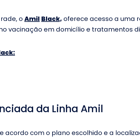
era Cruz em
Hospital Adventista de
H
onte
Manaus
e
grade, o
Amil
Black,
oferece acesso a uma re
ndré Luiz em
Hospital Felicio Rocho
H
onte
em Belo Horizonte
M
mo vacinação em domicílio e tratamentos di
 Olhos Rui
Hospital Octaviano
H
m Belo
Neves em Belo Horizonte
B
lack:
S
Pan-Americano
Instituto Orizonti em Belo
B
Janeiro
Horizonte
A
Semper em Belo
Hospital Santo Alberto
H
em Manaus
G
amaritano
io de Janeiro
nciada da Linha Amil
e acordo com o plano escolhido e a localiza