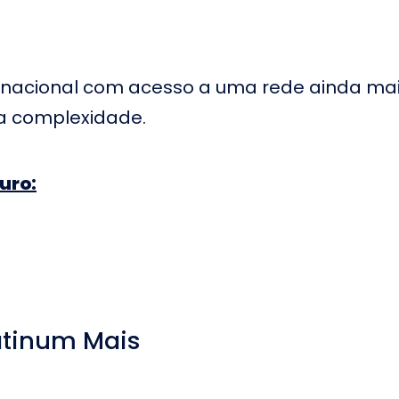
ftalmológico
Hospital Urológico de
H
istrito Federal
Brasília
O
asteur Méier
Hospital Quinta D’Or no
H
Janeiro
Rio de Janeiro
R
acional com acesso a uma rede ainda mais s
opa Star no Rio
Hospital São João em
H
ta complexidade.
Registro
J
o Barra no Rio
Hospital NotreCare Rio
H
no Rio de Janeiro
uro:
Hospital São Cristóvão
H
lvalus
no Rio de Janeiro
R
H
Day Hospital de Ermelino
ardim Helena
C
Matarazzo
F
anta Casa de
Hospital e Maternidade
H
ia de Santo
de Campinas
atinum Mais
H
de Bosque da
Hospital Family em
O
Taboão da Serra
J