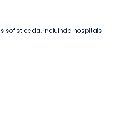
OB - Hospital
ftalmológico de Brasília
ospital Copa D'Or no
io de Janeiro
ofisticada, incluindo hospitais
ospital Badim no Rio de
aneiro
ospital Albert Sabin
ospital São Matheus no
io de Janeiro
ospital Anchieta
eilândia no Distrito
ederal
ospital Paulistano
ospital Dia
ftalmológico em
undiaí