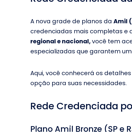
Hospital e Maternidade
Hospital 
Bartira
Hospital da Criança - São
Hospital S
A nova grade de planos da
Amil (
Paulo
credenciadas mais completas e q
Hospital e Maternidade
Hospital I
Santa Maria
regional e nacional,
você tem ace
Hospital Serra Mayor
Hospital P
especializadas que garantem um 
Hospital das Clínicas da
Faculdade de Medicina
Hospital P
da Universidade de São
Aqui, você conhecerá os detalhes
Paulo
opção para suas necessidades.
Hospital e
Hospital Brasil de Mauá
Vidas
Hospital e
Hospital Portinari
Central - 
Rede Credenciada po
do Sul
Hospital Sã
Hospital São Bernardo
Boituva
Plano Amil Bronze (SP e R
Hospital do Coração em
São Joaqui