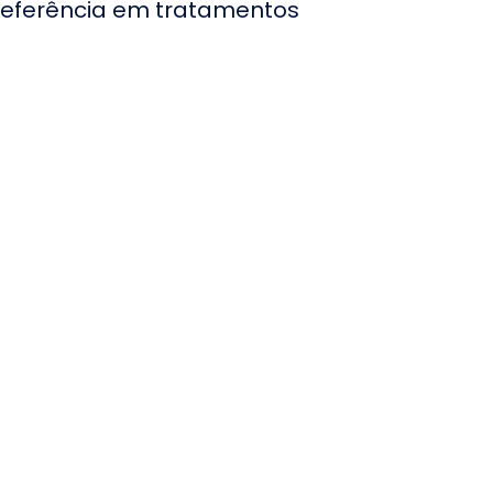
 referência em tratamentos
ospital e Maternidade
anta Lúcia no Rio de
aneiro
anta Casa de Ubatuba
ospitalis
anta Casa de Bragança
aulista
ospital Mater Dei Santo
gostinho em Belo
orizonte
anta Casa de
isericórdia de
indamonhangaba
ospital São Lucas em
elo Horizonte