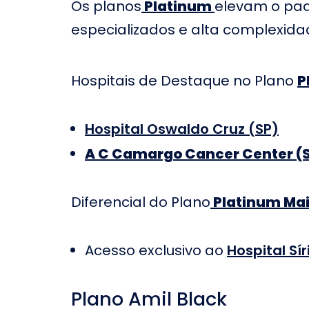
Os planos
Platinum
elevam o pad
Casa de Saúde Grande
Hospital e
especializados e alta complexida
Rio no Rio de Janeiro
Guarulhos
Hospital B
Hospital e Maternidade
Paulista L
Hospitais de Destaque no Plano
P
Paulo Sacramento em
Barros em
Jundiaí
Jordão
Hospital 
Hospital Cantareira
Hospital Oswaldo Cruz (SP)
Taubaté
A C Camargo Cancer Center (
Hospital e Maternidade
Hospital I
Galileo em Valinhos
Hospital e
Hospital Madre Theodora
São Luiz d
Diferencial do Plano
Platinum Mai
em Campinas
do Sul
Hospital São Francisco
Hospital M
Acesso exclusivo ao
Hospital Sír
na Providência de Deus
em Belo Ho
Hospital Renascença
Hospital Pi
Plano Amil Black
Campinas
José dos 