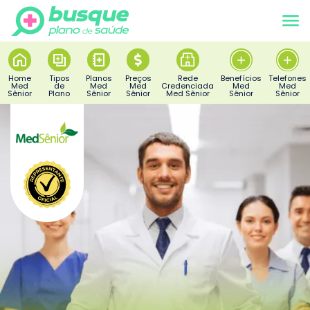
Home
Tipos
Planos
Preços
Rede
Benefícios
Telefones
Med
de
Med
Med
Credenciada
Med
Med
Sênior
Plano
Sênior
Sênior
Med Sênior
Sênior
Sênior