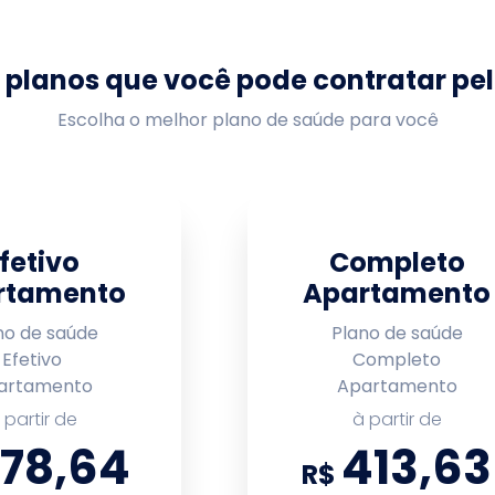
Dom Alvarenga
Hospital Jardins
I
anta Marcelina
Hospital HSANP
H
 planos que você pode contratar pe
Hospital e Maternidade
Escolha o melhor plano de saúde para você
BCC
H
Assunção
revina
Hospital Central Leste
H
aranaguá
Hospital Vera Cruz
H
fetivo
Completo
rtamento
Apartamento
 Maternidade
Hospital Santa Helena
H
em São José do Rio Preto
S
no de saúde
Plano de saúde
Efetivo
Completo
 Maternidade
Hospital Samaritano
H
São Caetano
artamento
Apartamento
Sorocaba
N
 partir de
à partir de
o Luiz de
Hospital Amaral
H
78,64
413,63
Carvalho em Jaú
J
R$
m Hospital e
Hospital Pró-Saúde de
H