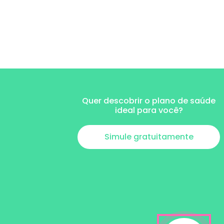
ospital e Maternidade
anta Lúcia no Rio de
aneiro
anta Casa de Ubatuba
ospitalis
Quer descobrir o plano de saúde
ideal para você?
anta Casa de Bragança
aulista
ospital Mater Dei Santo
Simule gratuitamente
gostinho em Belo
orizonte
anta Casa de
isericórdia de
indamonhangaba
ospital São Lucas em
elo Horizonte