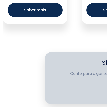
São José do Rio Preto
Maternida
Saber mais
S
Hospital S
Hospital São Jorge
em São Be
Campo
Hospital São Francisco
Hospital S
Santa Casa de Jaú
Hospital S
Hospital e Maternidade
Santa Cas
Nossa Senhora do
Senhora d
Rosário
Araraquar
S
Hospital Santana em
Hospital V
Mogi das Cruzes
Campinas
Conte para a gente
Hospital Beneficente de
Hospital S
Apiaí
de Americ
Hospital Samaritano de
Hospital YE
Campinas
Hospital Santa Elisa em
Hospital S
Jundiaí
Suzano