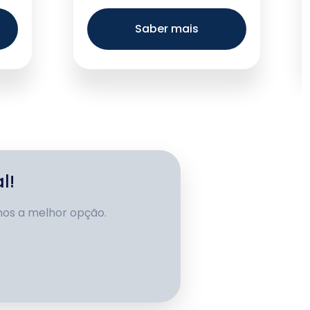
inhá Junqueira
Saber mais
ospital Independência
anta Casa São Carlos
ospital e Maternidade
ão José
anta Casa de
isericórdia de São José
o Rio Preto
l!
eneficência Portuguesa
e Amparo
mos a melhor opção.
ospital e Maternidade
ogi Mater
ospital Santa Cruz
ospital dos
ornecedores de Cana