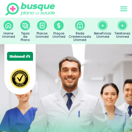
Home
Tipos
Planos
Preços
Rede
Benefícios
Telefones
Unimed
de
Unimed
Unimed
Credenciada
Unimed
Unimed
Plano
Unimed