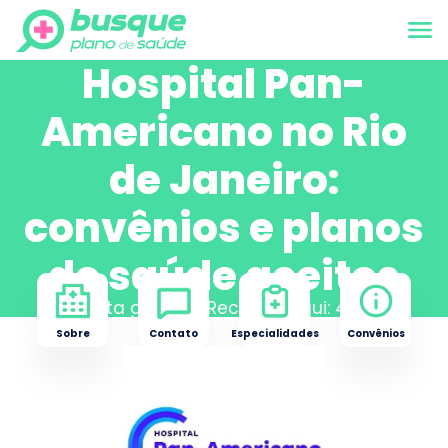
Hospital Pan-
Americano no Rio
de Janeiro:
convênios e planos
de saúde aceitos
Nota geral no Reclame Aqui:
4.10
Sobre
Contato
Especialidades
Convênios