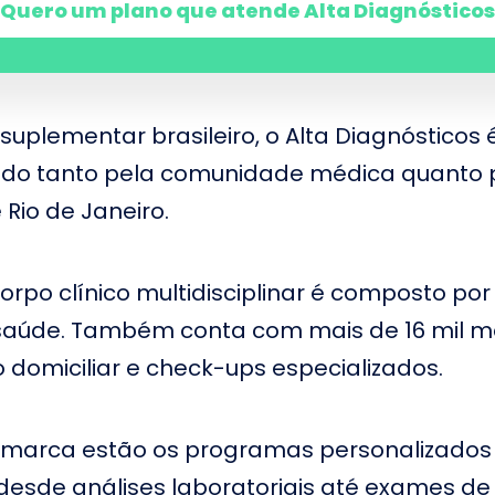
Quero um plano que atende Alta Diagnósticos
de
Araras
S
anta Helena
Hospital Santa Sofia
H
rnardo do
Santa Casa de Ribeirão
ão Lucas
S
uplementar brasileiro, o Alta Diagnósticos 
Preto
o tanto pela comunidade médica quanto pel
Hospital e Maternidade
H
anta Lydia
Oito de Maio
S
 Rio de Janeiro.
a de Nossa
S
Hospital Novo Atibaia
e Fátima em
M
a
d
rpo clínico multidisciplinar é composto por
era Cruz em
B
Hospital São Rafael
d
e saúde. Também conta com mais de 16 mil 
ão Francisco
Hospital Pitangueiras em
H
omiciliar e check-ups especializados.
ana
Jundiaí
M
Hospital Alpha Med em
S de Itapevi
H
Carapicuíba
a marca estão os programas personalizado
H
anta Maria de
Hospital Nossa Senhora
F
esde análises laboratoriais até exames de
de Fátima em Osasco