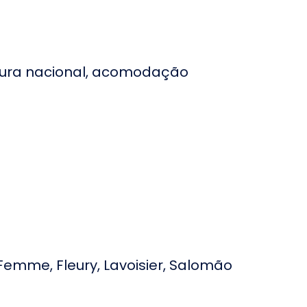
ospital Belo Horizonte
m BH/MG
ospital Samel em
anaus
rtura nacional, acomodação
ospital Lifecenter em
elo Horizonte
ociedade Portuguesa
eneficente do
mazonas
ospital São Luiz de
uarulhos
Femme, Fleury, Lavoisier, Salomão