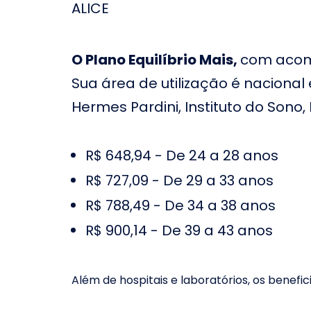
ALICE
Casa de Saúde Grande
Hospital e
Rio no Rio de Janeiro
Guarulhos
O Plano Equilíbrio Mais,
com acomo
Hospital B
Hospital e Maternidade
Paulista L
Paulo Sacramento em
Sua área de utilização é nacional 
Barros em
Jundiaí
Jordão
Hermes Pardini, Instituto do Sono,
Hospital 
Hospital Cantareira
Taubaté
R$ 648,94 - De 24 a 28 anos
Hospital e Maternidade
Hospital I
Galileo em Valinhos
R$ 727,09 - De 29 a 33 anos
Hospital e
Hospital Madre Theodora
São Luiz d
R$ 788,49 - De 34 a 38 anos
em Campinas
do Sul
R$ 900,14 - De 39 a 43 anos
Hospital São Francisco
Hospital M
na Providência de Deus
em Belo Ho
Além de hospitais e laboratórios, os benefi
Hospital Renascença
Hospital Pi
Campinas
José dos 