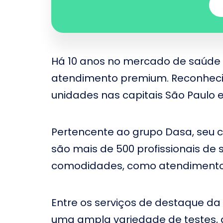
São José do Rio Preto
Maternida
Hospital S
Hospital São Jorge
em São Be
Campo
Hospital São Francisco
Hospital S
Há 10 anos no mercado de saúde s
atendimento premium. Reconhecid
Santa Casa de Jaú
Hospital S
unidades nas capitais São Paulo e
Hospital e Maternidade
Santa Cas
Nossa Senhora do
Senhora d
Rosário
Araraquar
Pertencente ao grupo Dasa, seu co
Hospital Santana em
Hospital V
Mogi das Cruzes
Campinas
são mais de 500 profissionais d
Hospital Beneficente de
Hospital S
comodidades, como atendimento d
Apiaí
de Americ
Hospital Samaritano de
Hospital YE
Campinas
Entre os serviços de destaque d
Hospital Santa Elisa em
Hospital S
uma ampla variedade de testes, d
Jundiaí
Suzano