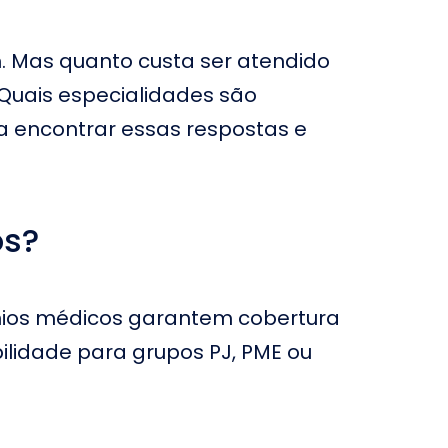
OB - Hospital
ftalmológico de Brasília
ospital Copa D'Or no
. Mas quanto custa ser atendido
io de Janeiro
 Quais especialidades são
ospital Badim no Rio de
 encontrar essas respostas e
aneiro
ospital Albert Sabin
ospital São Matheus no
os?
io de Janeiro
ospital Anchieta
eilândia no Distrito
ederal
vênios médicos garantem cobertura
ospital Paulistano
ilidade para grupos PJ, PME ou
ospital Dia
ftalmológico em
undiaí