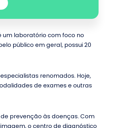
inhá Junqueira
ospital Independência
anta Casa São Carlos
é um laboratório com foco no
o público em geral, possui 20
ospital e Maternidade
ão José
anta Casa de
isericórdia de São José
o Rio Preto
 especialistas renomados. Hoje,
eneficência Portuguesa
e Amparo
modalidades de exames e outras
ospital e Maternidade
ogi Mater
ospital Santa Cruz
s de prevenção às doenças. Com
ospital dos
ornecedores de Cana
 imagem, o centro de diagnóstico