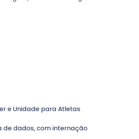
e Piracicaba
ospital Iamada em
residente Prudente
ospital Santa Mônica
m Itapecerica da Serra
ospital Vitória Santos
ospital e Maternidade
ruzeiro do Sul em
sasco
ospital e Maternidade
ova Vida
ospital Brasília no
istrito Federal
r e Unidade para Atletas
ospital Alvorada em
rasília
ospital Anchieta
ia de dados, com internação
nidade Brasília