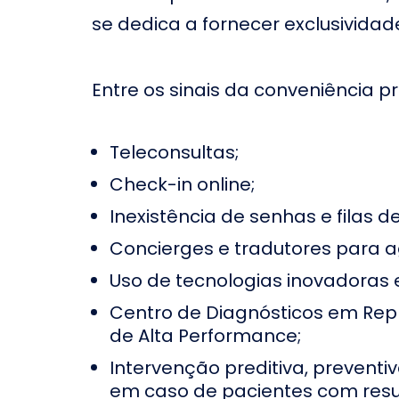
se dedica a fornecer exclusividade
Hospital Bo
Hospital São Miguel
Campinas
Hospital Infantil Gonzaga
Hospital B
Entre os sinais da conveniência 
em Santos
das Cruzes
Hospital Dr Francisco
Hospital B
Tozzi
Portuguesa
Teleconsultas;
Hospital São Lucas de
Hospital S
Check-in online;
Santos
Inexistência de senhas e filas d
Hospital das Clínicas
Hospital S
FMUSP – Instituto Central
em Campi
Concierges e tradutores para ag
Hospital Daher Lago Sul
Hospital H
Uso de tecnologias inovadoras
no Distrito Federal
Federal
Hospital Brasília Unidade
Centro de Diagnósticos em Rep
Hospital Sa
Águas Claras no Distrito
em Suzano
de Alta Performance;
Federal
Hospital Santa Luzia no
Hospital S
Intervenção preditiva, prevent
Distrito Federal
Norte no Di
em caso de pacientes com resul