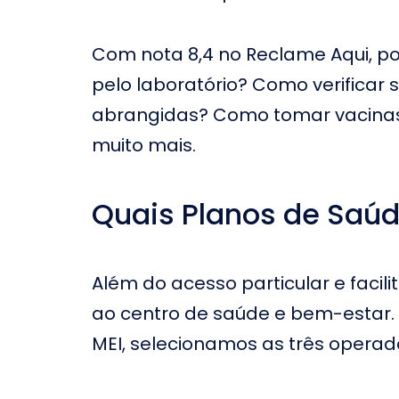
Hospital Prontonorte no
Hospital O
Distrito Federal
Pacini no D
Hospital Casa Italiano no
Hospital P
Com nota 8,4 no Reclame Aqui, p
Rio de Janeiro
no Rio de 
pelo laboratório? Como verificar
Hospital Maria
Hospital C
Auxiliadora no Distrito
abrangidas? Como tomar vacinas 
de Janeiro
Federal
muito mais.
Hospital Irajá no Rio de
Hospital Ri
Janeiro
de Janeiro
Hospital Santa Helena no
Hospital Sa
Quais Planos de Saúd
Distrito Federal
Hospital Ipiranga em
Hospital J
Mogi das Cruzes
Além do acesso particular e faci
Hospital e Maternidade
Hospital S
ao centro de saúde e bem-estar. 
Santa Lúcia no Rio de
Misericórd
Janeiro
Amaro
MEI, selecionamos as três operad
Hospital Frei Galvão em
Maternida
Santos
Saúde