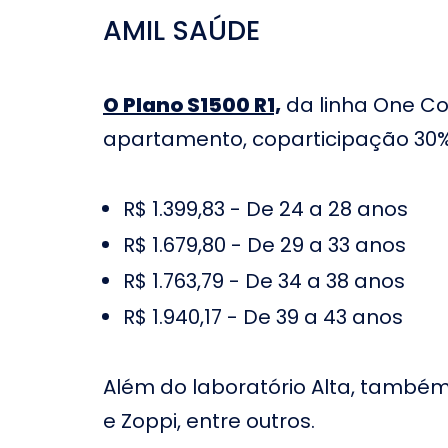
Hospital Luxemburgo em
AMIL SAÚDE
Hospital V
Belo Horizonte
Belo Horiz
Hospital Evangélico em
Hospital A
Belo Horizonte
Belo Horiz
O Plano S1500 R1,
da linha One Co
Hospital de
Hospital Belvedere em
apartamento, coparticipação 30% e
Marinho e
Belo Horizonte
Horizonte
Hospital Infantil Padre
Hospital 
Anchieta em Belo
R$ 1.399,83 - De 24 a 28 anos
no Rio de 
Horizonte
R$ 1.679,80 - De 29 a 33 anos
Hospital Socor em Belo
Hospital 
Horizonte
Horizonte
R$ 1.763,79 - De 34 a 38 anos
Hospital S
Hospital Vitoria Barra
R$ 1.940,17 - De 39 a 43 anos
Barra no R
Além do laboratório Alta, também
e Zoppi, entre outros.