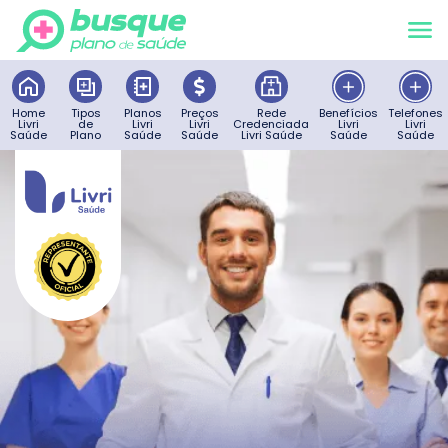
Home
Tipos
Planos
Preços
Rede
Benefícios
Telefones
Livri
de
Livri
Livri
Credenciada
Livri
Livri
Saúde
Plano
Saúde
Saúde
Livri Saúde
Saúde
Saúde