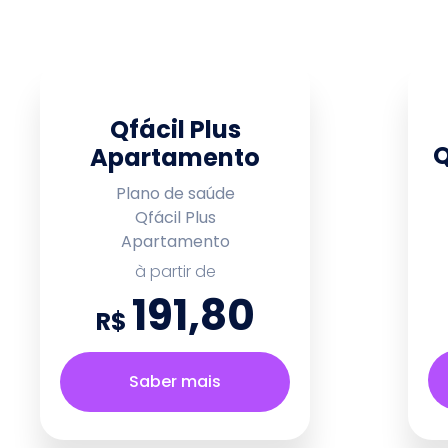
Qfácil Plus
Q
Apartamento
Plano de saúde
Qfácil Plus
Apartamento
à partir de
191,80
R$
Saber mais