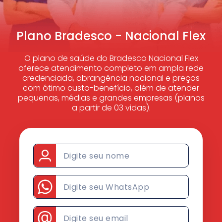
Plano Bradesco - Nacional Flex
O plano de saúde do Bradesco Nacional Flex
oferece atendimento completo em ampla rede
credenciada, abrangência nacional e preços
com ótimo custo-benefício, além de atender
pequenas, médias e grandes empresas (planos
a partir de 03 vidas).