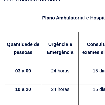
Plano Ambulatorial e Hospit
Quantidade de
Urgência e
Consult
pessoas
Emergência
exames s
03 a 09
24 horas
15 di
10 a 20
24 horas
15 di