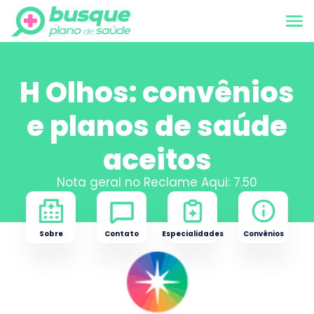
H Olhos: convênios
e planos de saúde
aceitos
Nota geral no Reclame Aqui:
7.50
Sobre
Contato
Especialidades
Convênios