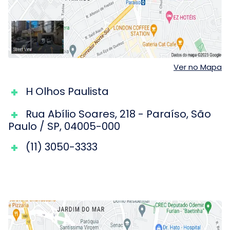
Ver no Mapa
H Olhos Paulista
Rua Abílio Soares
,
218
-
Paraíso
,
São
Paulo
/
SP
,
04005-000
(11) 3050-3333