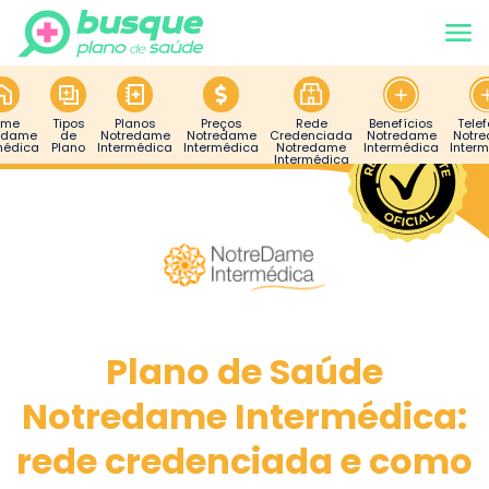
ome
Tipos
Planos
Preços
Rede
Benefícios
Tele
edame
de
Notredame
Notredame
Credenciada
Notredame
Notr
médica
Plano
Intermédica
Intermédica
Notredame
Intermédica
Inter
Intermédica
Plano de Saúde
Notredame Intermédica:
rede credenciada e como